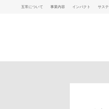
五常について
事業内容
インパクト
サステ
Guiding Principlesと
五常の取り組み
数字で見るインパ
ステ
価値観
クト
ー・
グローバル展開
あゆみ
インパクト創出の
マテ
取り組み
投資ファンド
経営陣紹介
フレ
イノベーション
法人株主一覧
外部
現場の声
会社情報