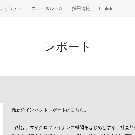
ナビリティ
ニュースルーム
採用情報
English
ークホルダ
ニュースリリース
インパクト
メディア掲載
レポート
リアリティ
レポート
ームワーク
ブログ
からの評価
動画
最新のインパクトレポートは
こちら
。
当社は、マイクロファイナンス機関をはじめとする、社会的