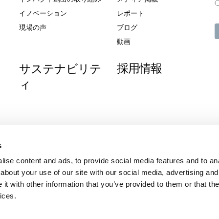
イノベーション
レポート
現場の声
ブログ
動画
採用情報
サステナビリテ
ィ
s
ise content and ads, to provide social media features and to anal
about your use of our site with our social media, advertising and
t with other information that you’ve provided to them or that the
ices.