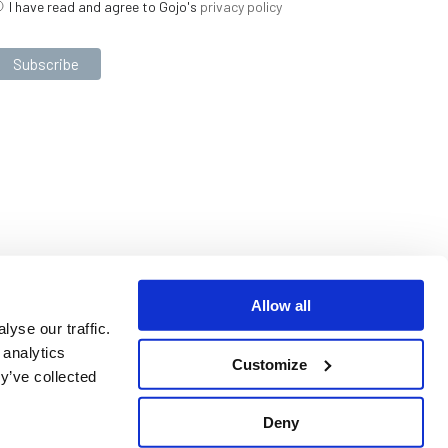
I have read and agree to Gojo's
privacy policy
Allow all
yse our traffic.
 analytics
Customize
y’ve collected
Deny