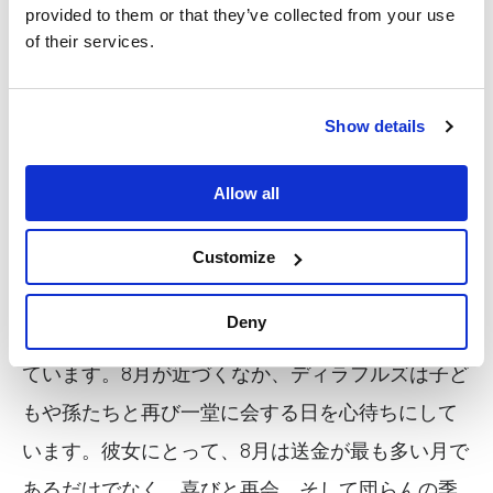
provided to them or that they’ve collected from your use
Humoの存在は、ディラフルズの家族にとって大
of their services.
切な命綱となってきました。ディラフルズの家族
は牛の飼育やとうもろこしの栽培から多少の収入
Show details
を得ていますが、生計の主な柱となっているのは
息子たちの仕送りです。家族が受けた融資は、ロ
Allow all
シアへの渡航費用の工面や家畜の購入など、さま
ざまな用途に活用されてきました。これらの投資
Customize
は小規模ながらも、出稼ぎ労働の不安定な面を補
Deny
い、家庭が安定した経済的基盤を築く助けになっ
ています。8月が近づくなか、ディラフルズは子ど
もや孫たちと再び一堂に会する日を心待ちにして
います。彼女にとって、8月は送金が最も多い月で
あるだけでなく、喜びと再会、そして団らんの季