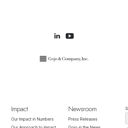
Impact
Newsroom
S
Our Impact in Numbers
Press Releases
Our Approach to Impact
Gojo in the News