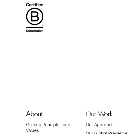
bout
Our Work
A
Guiding Principles and
Our Approach
Values
Our Global Presence