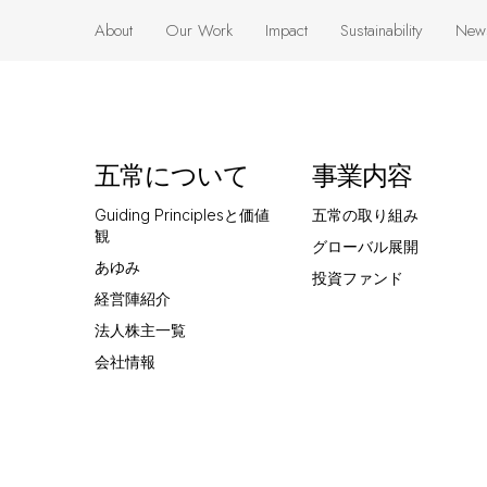
About
Our Work
Impact
Sustainability
New
Guiding Principles
Our Approach
Our Impact In
Stakeholder Impact
Press R
and Values
Numbers
Our Global Presence
Our Materiality
Gojo in
History
Our Approach to
五常について
事業内容
Impact
Our Investment Funds
Sustainability
Reports
Our Team
Framework
Our Innovation
Guiding Principlesと価値
五常の取り組み
Blog
Our Shareholders
Third Party Evaluation
観
グローバル展開
Client Stories
Videos
あゆみ
Corporate Information
投資ファンド
経営陣紹介
法人株主一覧
会社情報