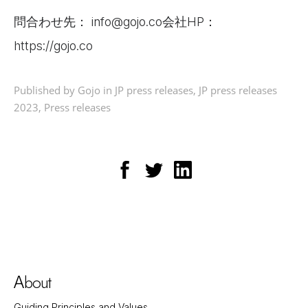
問合わせ先： info@gojo.co会社HP：
https://gojo.co
Published by Gojo in
JP press releases
,
JP press releases
2023
,
Press releases
bout
A
Guiding Principles and Values