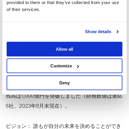
provided to them or that they’ve collected from your use
おいて中小零細事業向け小口金融サービス(マイク
of their services.
ロファイナンス)を展開するホールディングカンパ
ニーです。金融包摂を世界中に届けることをミッ
Show details
ションとして、2014年7月に設立されました。低
価格で良質な金融サービスを2030年までに50カ国
Allow all
1億人以上に届けることを目指しています。2023年
8月末時点でインド・カンボジア・スリランカ・ミ
Customize
ャンマー・タジキスタンに8,500名を超えるグルー
Deny
プ従業員を擁し、融資顧客数は183万人、連結融資
残高は1,000億円を突破しました（財務数値は連結
6社、2023年8月末現在）。
ビジョン： 誰もが自分の未来を決めることができ