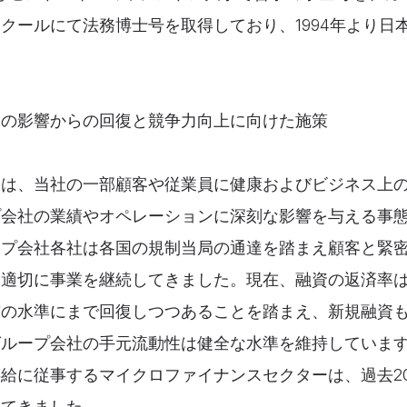
クールにて法務博士号を取得しており、1994年より日
スの影響からの回復と競争力向上に向けた施策
スは、当社の一部顧客や従業員に健康およびビジネス上
プ会社の業績やオペレーションに深刻な影響を与える事
ープ会社各社は各国の規制当局の通達を踏まえ顧客と緊
、適切に事業を継続してきました。現在、融資の返済率
前の水準にまで回復しつつあることを踏まえ、新規融資
グループ会社の手元流動性は健全な水準を維持していま
給に従事するマイクロファイナンスセクターは、過去2
けてきました。