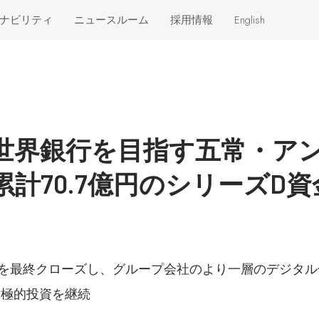
ナビリティ
ニュースルーム
採用情報
English
ークホルダ
ニュースリリース
インパクト
メディア掲載
リアリティ
レポート
ームワーク
世界銀行を目指す五常・ア
ブログ
からの評価
動画
累計70.7億円のシリーズD
を最終クローズし、グループ会社のより一層のデジタル
積極的投資を継続