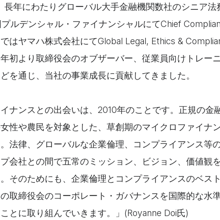
は、長年にわたりグローバル大手金融機関数社のシニア法
ルデンシャル・ファイナンシャルにてChief Compliance O
、直近ではヤマハ株式会社にてGlobal Legal, Ethics & Com
。年初より取締役会のオブザーバー、従業員向けトレー
などを通じ、当社の事業成長に貢献してきました。
イナンスとの出会いは、2010年のことです。正規の金
の女性や農民を対象とした、草創期のマイクロファイナ
た。法律、グローバルな企業倫理、コンプライアンス等
ープ会社との間で五常のミッション、ビジョン、価値観
す。そのためにも、企業倫理とコンプライアンスのベス
常の取締役会のコーポレート・ガバナンスを国際的な水
とに取り組んでいきます。」(Royanne Doi氏)