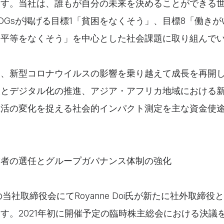
ます。当社は、誰もが自分の未来を決めることができる
DGsが掲げる目標1「貧困をなくそう」、目標8「働き
不平等をなくそう」を中心とした社会課題に取り組んで
は、新型コロナウイルスの影響を乗り越えて成長を再開
大とデジタル化の推進、アジア・アフリカ地域における
生活の変化を捉える社会的インパクト測定を主な資金使
補者の選任とグループガバナンス体制の強化
日付の当社取締役会にてRoyanne Doi氏が新たに社外取締
す。2021年初に開催予定の臨時株主総会における決議