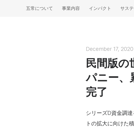
五常について
事業内容
インパクト
サステ
Guiding Principlesと
五常の取り組み
数字で見るインパ
ステ
価値観
クト
ー・
グローバル展開
あゆみ
インパクト創出の
マテ
取り組み
December 17, 2020
投資ファンド
経営陣紹介
フレ
イノベーション
民間版の
法人株主一覧
外部
現場の声
パニー、
会社情報
完了
シリーズD資金調達
トの拡大に向けた