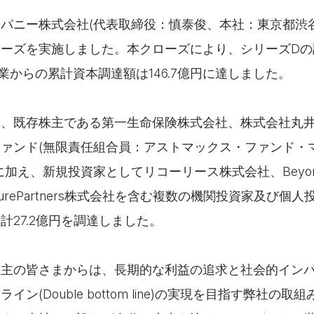
パニー株式会社(代表取締役：慎泰俊、本社：東京都渋谷
ーズを実施しました。本クローズにより、シリーズDの調
創業からの累計資本調達額は146.7億円に達しました。
は、既存株主である第一生命保険株式会社、株式会社丸
ァンド(無限責任組合員：アストマックス・ファンド・
え、新規投資家としてリコーリース株式会社、Beyond Nex
nturePartners株式会社を含む複数の機関投資家及び個
計27.2億円を調達しました。
株主の皆さまからは、長期的な利益の追求と社会的イン
ン(Double bottom line)の実現を目指す弊社の