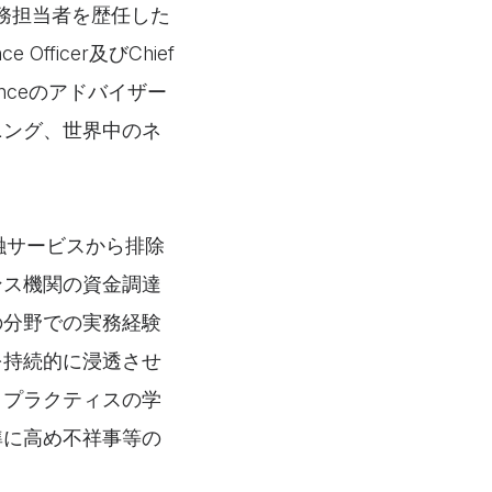
務担当者を歴任した
fficer及びChief
plianceのアドバイザー
ニング、世界中のネ
融サービスから排除
ンス機関の資金調達
の分野での実務経験
を持続的に浸透させ
トプラクティスの学
準に高め不祥事等の