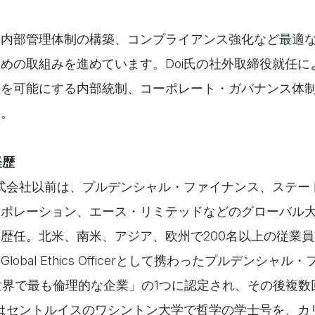
な内部管理体制の構築、コンプライアンス強化など最適
めの取組みを進めています。Doi氏の社外取締役就任に
長を可能にする内部統制、コーポレート・ガバナンス体
す。
経歴
株式会社以前は、プルデンシャル・ファイナンス、ステー
ーポレーション、エース・リミテッドなどのグローバル
歴任。北米、南米、アジア、欧州で200名以上の従業
obal Ethics Officerとして携わったプルデンシャ
「世界で最も倫理的な企業」の1つに認定され、その後複
氏はセントルイスのワシントン大学で哲学の学士号を、カ