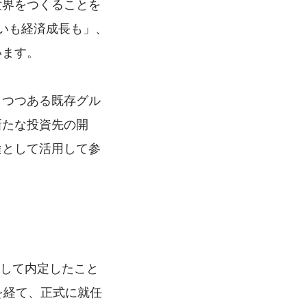
世界をつくることを
がいも経済成長も」、
います。
しつつある既存グル
新たな投資先の開
途として活用して参
役として内定したこと
を経て、正式に就任