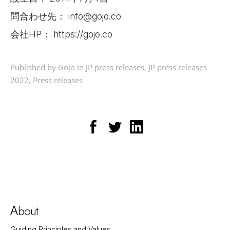
問合わせ先： info@gojo.co
会社HP： https://gojo.co
Published by Gojo in
JP press releases
,
JP press releases
2022
,
Press releases
bout
A
Guiding Principles and Values