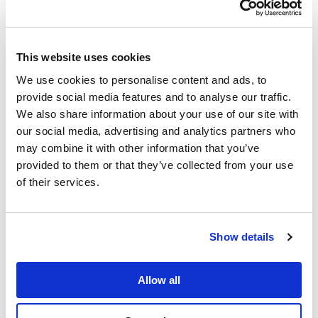
第二種金融商品取引業
登録番号 関東財務局長（金商）第3103号
This website uses cookies
一般社団法人 第二種金融商品取引業協会 加入
We use cookies to personalise content and ads, to
provide social media features and to analyse our traffic.
五常・アンド・カンパニー株式会社について
We also share information about your use of our site with
our social media, advertising and analytics partners who
may combine it with other information that you’ve
五常は5カ国8社のグループ会社を通じ、途上国に
provided to them or that they’ve collected from your use
of their services.
おいて中小零細事業向け小口金融サービス(マイク
ロファイナンス)を展開するホールディングカンパ
ニーです。すべての人に金融アクセスを届けるこ
Show details
とをミッションとして、2014年7月に設立されま
Allow all
した。低価格で良質な金融サービスを2030年まで
に50カ国1億人以上に届けることを目指していま